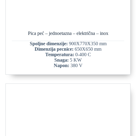
Pica peć – jednoetazna – električna – inox
Spoljne dimenzije:
900X770X350 mm
Dimenzija pecnice:
650X650 mm
Temperatura:
0-400 C
Snaga:
5 KW
Napon:
380 V