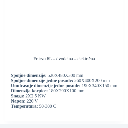
Friteza 6L – dvodelna – električna
Spoljne dimenzije:
520X480X300 mm
Spoljne dimenzije jedne posude:
260X400X200 mm
Unutrasnje dimenzije jedne posude:
190X340X150 mm
Dimenzija korpice:
180X290X100 mm
Snaga:
2X2,5 KW
Napon:
220 V
Temperatura:
50-300 C